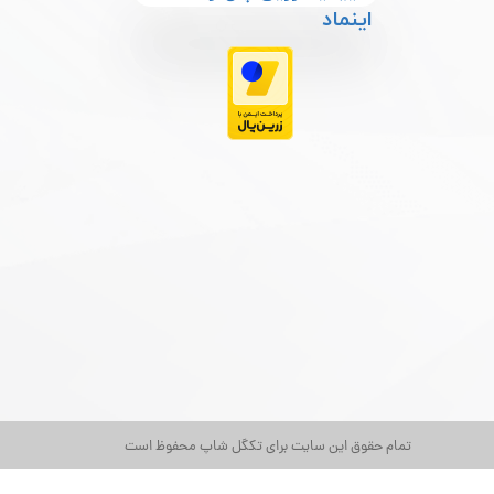
اینماد
تمام حقوق این سایت برای تکگل شاپ محفوظ است