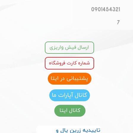
0901454321
7
ارسال فیش واریزی
شماره کارت فروشگاه
پشتیبانی در ایتا
کانال آپارات ما
کانال ایتا
​​تاییدیه زرین پال و