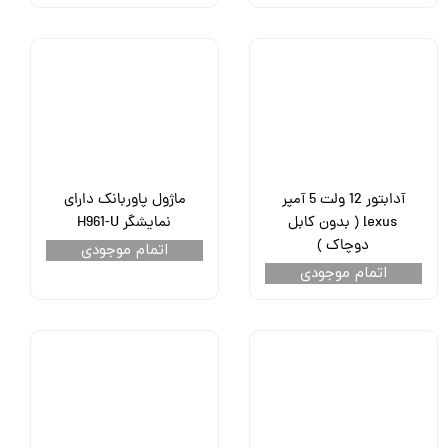
آدابتور 12 ولت 5 آمپر
ماژول پاوربانک دارای
lexus ( بدون کابل
نمایشگر H961-U
دوچاک )
اتمام موجودی
اتمام موجودی