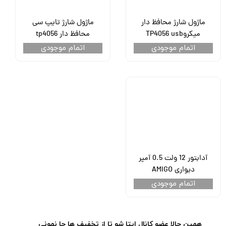
ماژول شارژ محافظ دار
ماژول شارژ تایپ سی
میکروTP4056 usb
محافظ دار tp4056
اتمام موجودی
اتمام موجودی
آدابتور 12 ولت 0.5 آمپر
دیواری AMIGO
اتمام موجودی
​​همین حالا عضو کانال ایتا شو تا از تخفیف ها جا نمونی