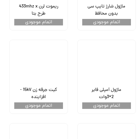
ماژول شارژ تایپ سی
ریموت لرن 433mhz x
بدون محافظ
طرح بتا
اتمام موجودی
اتمام موجودی
ماژول آمپلی فایر
کیت جرقه زن 15kV -
2*3وات
افزاینده
اتمام موجودی
اتمام موجودی