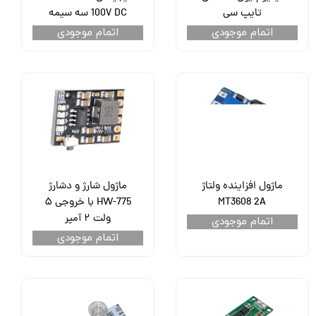
تایپ سی
100V DC سه سیمه
اتمام موجودی
اتمام موجودی
ماژول افزاینده ولتاژ
ماژول شارژ و دشارژ
MT3608 2A
HW-775 با خروجی ۵
ولت ۲ آمپر
اتمام موجودی
اتمام موجودی