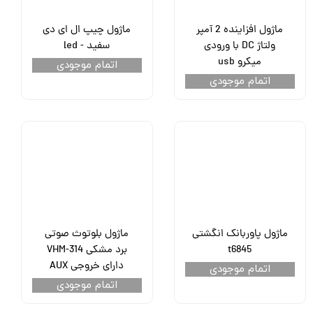
ماژول افزاینده 2 آمپر
ماژول چیپ ال ای دی
ولتاژ DC با ورودی
سفید - led
میکرو usb
اتمام موجودی
اتمام موجودی
ماژول پاوربانک انگشتی
ماژول بلوتوث صوتی
t6845
برد مشکی VHM-314
دارای خروجی AUX
اتمام موجودی
اتمام موجودی