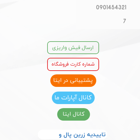
0901454321
7
ارسال فیش واریزی
شماره کارت فروشگاه
پشتیبانی در ایتا
کانال آپارات ما
کانال ایتا
​​تاییدیه زرین پال و