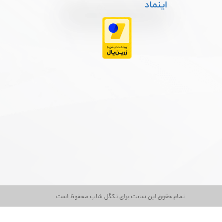
اینماد
تمام حقوق این سایت برای تکگل شاپ محفوظ است