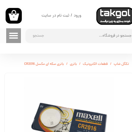
حساب کاربری من
ورود
/
ثبت نام در سایت
۰
تغییر گذر واژه
جستجو
سفارشات
خروج از حساب کاربری
تکگل شاپ
قطعات الکترونیک
باتری
باتری سکه ای مکسل CR2016