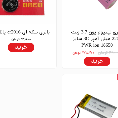
باتری لیتیوم یون 3.7 ولت
باتری سکه ای cr2016 پاناتک
2200 میلی آمپر 3C سایز
۲۳,۵۰۰ تومان
18650 PWR ion
خرید
۳۹۰ تومان
۳۷۸,۳۰۰ تومان
خرید