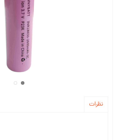
رگولاتور
LED و تجهیزات
فیوز
دیود
خازن
تغذیه
جاباتری
باتری
سیم و کابل
نظرات
بازر و بلندگو