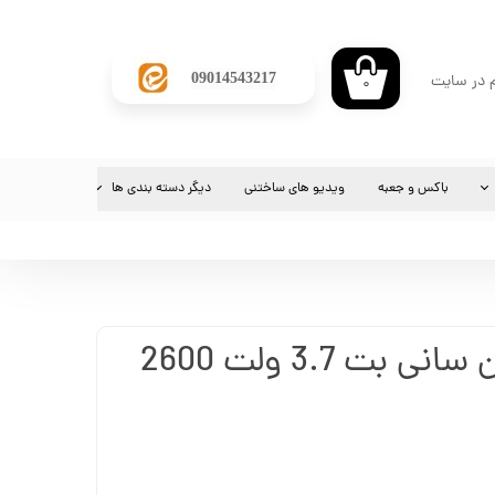
​09014543217
م در سایت
۰
ی من
ژه
باکس و جعبه
ویدیو های ساختنی
دیگر دسته بندی ها
پیشنهادی
ب کاربری
شماره کارت فروشگاه
ارسال فیش واریزی
بط
خرید عمده
باتری لیتیوم یون سانی بت 3.7 ولت 2600
ارسال فیش واریزی
شماره کارت فروشگاه