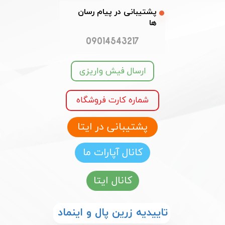
​​پشتیبانی در پیام رسان
ها
09014543217
ارسال فیش واریزی
شماره کارت فروشگاه
پشتیبانی در ایتا
کانال آپارات ما
کانال ایتا
​​تاییدیه زرین پال و اینماد