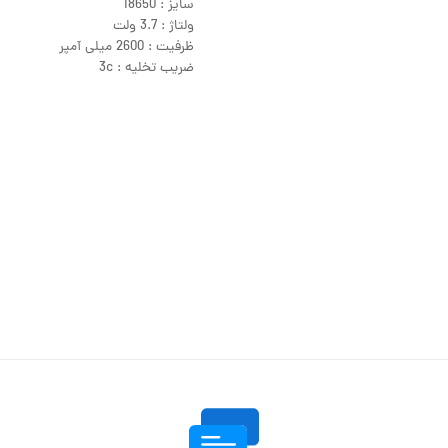
سایز : 18650
ولتاژ : 3.7 ولت
ظرفیت : 2600 میلی آمپر
ضریب تخلیه : 3c