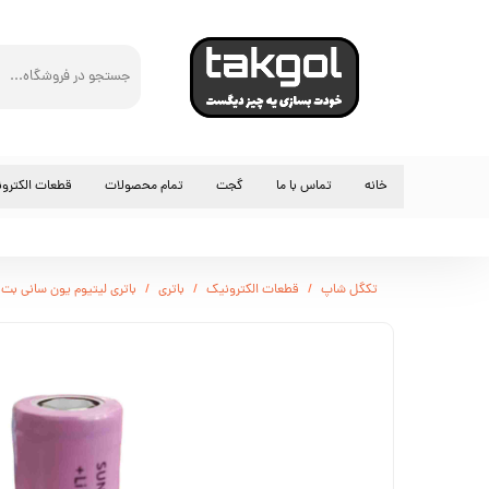
خانه
تماس با ما
گجت
تمام محصولات
قطعات الکترو
مقاومت
آی سی و ترانز
تکگل شاپ
قطعات الکترونیک
باتری
باتری لیتیوم یون سانی بت 3.7 ولت 2600 میلی آمپر 3c
کلید و سوئیچ
سوکت و کانکت
فن و خنک کنن
رله