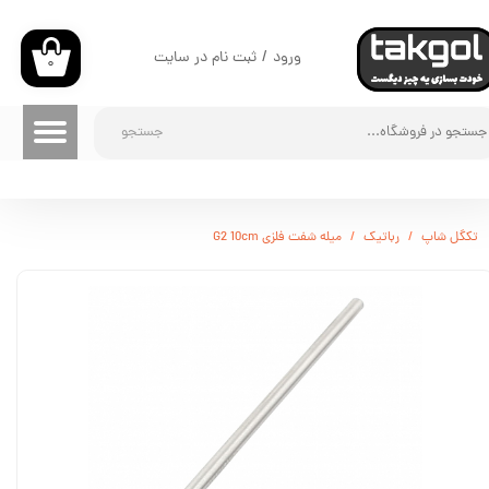
حساب کاربری من
ورود
/
ثبت نام در سایت
۰
تغییر گذر واژه
جستجو
سفارشات
خروج از حساب کاربری
تکگل شاپ
رباتیک
میله شفت فلزی G2 10cm