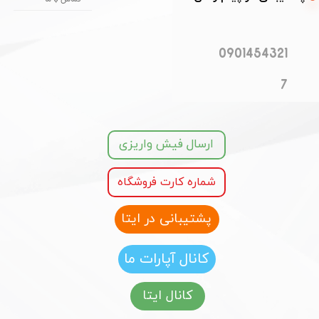
0901454321
7
ارسال فیش واریزی
شماره کارت فروشگاه
پشتیبانی در ایتا
کانال آپارات ما
کانال ایتا