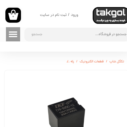
حساب کاربری من
ورود
/
ثبت نام در سایت
۰
تغییر گذر واژه
جستجو
سفارشات
خروج از حساب کاربری
تکگل شاپ
قطعات الکترونیک
رله
رله بچه میلون 5 ولت 7 آمپر - 5PIN SMALL (HKF)