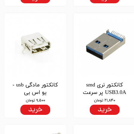
کانکتور نری smd
کانکتور مادگی usb -
USB3.0A پر سرعت
یو اس بی
۲۱,۸۴۰ تومان
۹,۵۰۰ تومان
خرید
خرید