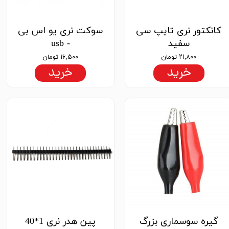
کانکتور نری تایپ سی
سوکت نری یو اس بی
سفید
- usb
۲۱,۸۰۰ تومان
۱۶,۵۰۰ تومان
خرید
خرید
گیره سوسماری بزرگ
پین هدر نری 1*40