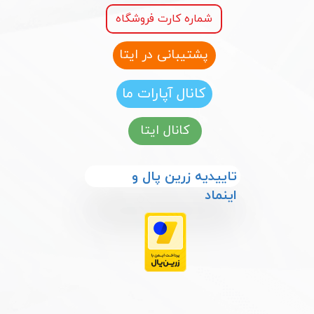
شماره کارت فروشگاه
پشتیبانی در ایتا
کانال آپارات ما
کانال ایتا
​​تاییدیه زرین پال و
اینماد