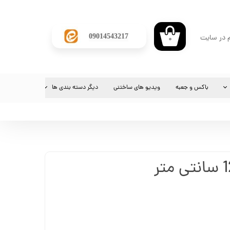
​09014543217
م در سایت
۰
ی من
ژه
باکس و جعبه
ویدیو های ساختنی
دیگر دسته بندی ها
پیشنهادی
ب کاربری
شماره کارت فروشگاه
ارسال فیش واریزی
بط
خرید عمده
ارسال فیش واریزی
شماره کارت فروشگاه