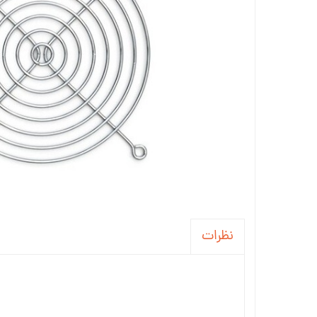
رگولاتور
LED و تجهیزات
فیوز
دیود
خازن
تغذیه
جاباتری
باتری
سیم و کابل
نظرات
بازر و بلندگو