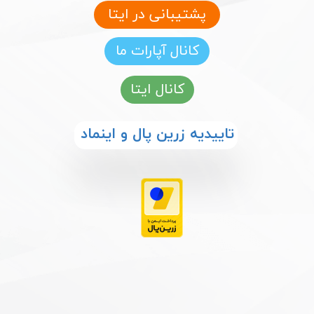
پشتیبانی در ایتا
کانال آپارات ما
کانال ایتا
​​تاییدیه زرین پال و اینماد