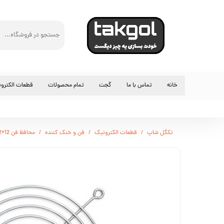
خانه
تماس با ما
گجت
تمام محصولات
قطعات الکترو
مقاومت
آی سی و ترانز
تکگل شاپ
قطعات الکترونیک
فن و خنک کننده
محافظ فن 12*12 سانتی متر
کلید و سوئیچ
سوکت و کانکت
فن و خنک کنن
رله