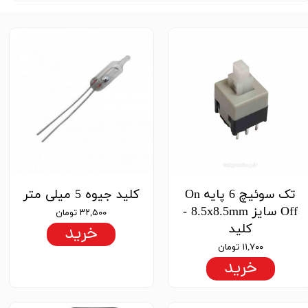
★
★
★
تک سوئیچ 6 پایه On
کلید جیوه 5 میلی متر
Off سایز 8.5x8.5mm -
۳۲,۵۰۰ تومان
کلید
خرید
۱۱,۷۰۰ تومان
★
★
★
★
★
خرید