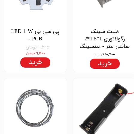
هیت سینک
پی سی بی LED 1 W
رگولاتوری 1*1.5*2
- PCB
سانتی متر - هدسینگ
۱۱,۶۲۵ تومان
۹,۵۰۰ تومان
۱۰,۷۰۰ تومان
خرید
خرید