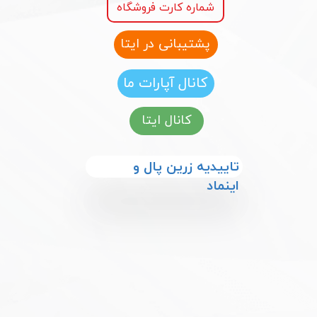
شماره کارت فروشگاه
پشتیبانی در ایتا
کانال آپارات ما
کانال ایتا
​​تاییدیه زرین پال و
اینماد