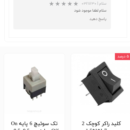
سلام
|
۰۳/۱۱/۳۰
سلام لطفا موجود شود
پاسخ دهید
★
★
★
★
★
۵ درصد
★
★
★
★
★
کلید راکر کوچک 2
تک سوئیچ 6 پایه On