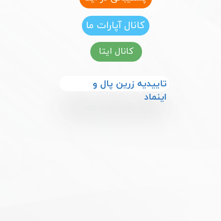
کانال آپارات ما
کانال ایتا
​​تاییدیه زرین پال و
اینماد