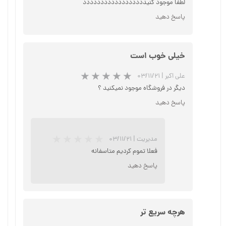
لطفا موجود کنیدددددددددددددددددد
پاسخ دهید
خیلی خوب است
علی اکبر
|
۰۳/۱۱/۲۱
دیگر در فروشگاه موجود نمیکنید ؟
پاسخ دهید
مدیریت
|
۰۳/۱۱/۲۱
★
★
★
★
★
فعلا تموم کردیم متاسفانه
پاسخ دهید
هرچه سریع تر