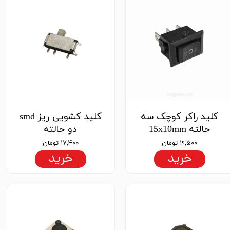
کلید راکر کوچک سه
کلید کشویی ریز smd
حالته 15x10mm
دو حالته
۱۹,۵۰۰ تومان
۱۷,۴۰۰ تومان
خرید
خرید