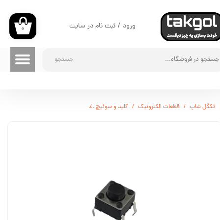
حساب کاربری من
ورود
/
ثبت نام در سایت
۰
تغییر گذر واژه
جستجو
سفارشات
خروج از حساب کاربری
تکگل شاپ
قطعات الکترونیک
کلید و سوئیچ
تک سوئیچ 6x6x5mm چهار پایه