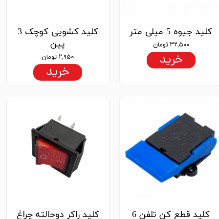
کلید جیوه 5 میلی متر
کلید کشویی کوچک 3
پین
۳۲,۵۰۰ تومان
خرید
۲,۹۵۰ تومان
خرید
کلید قطع کن تلفن 6
کلید راکر دوحالته چراغ