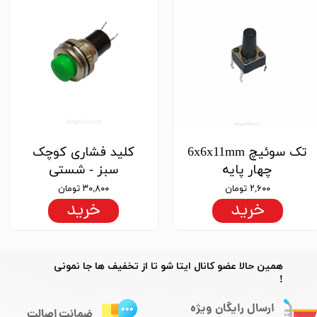
تک سوئیچ 6x6x11mm
کلید فشاری کوچک
چهار پایه
سبز - شستی
۲,۶۰۰ تومان
۳۰,۸۰۰ تومان
خرید
خرید
​​همین حالا عضو کانال ایتا شو تا از تخفیف ها جا نمونی
!
ارسال رایگان ویژه
ضمانت اصالت