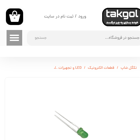
حساب کاربری من
ورود
/
ثبت نام در سایت
۰
تغییر گذر واژه
جستجو
سفارشات
خروج از حساب کاربری
تکگل شاپ
قطعات الکترونیک
LED و تجهیزات
ال ای دی سبز 3mm مات - LED